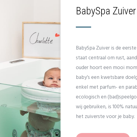
BabySpa Zuiver
BabySpa Zuiver is de eerst
staat centraal om rust, aa
ouder hoort een mooi mome
baby’s een kwetsbare doelg
enkel met parfum- en parab
ecologisch en (bad)speelgo
wij gebruiken, is 100% natuu
het zuiverste voor je baby.