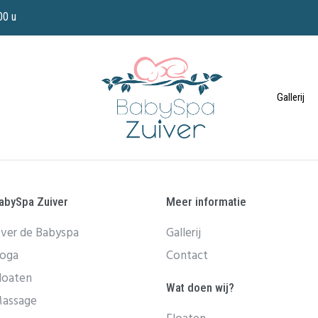
00 u
Gallerij
abySpa Zuiver
Meer informatie
ver de Babyspa
Gallerij
oga
Contact
loaten
Wat doen wij?
assage