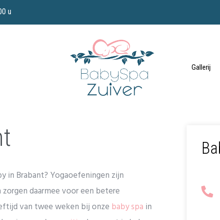
00 u
Gallerij
nt
Ba
aby in Brabant? Yogaoefeningen zijn
n zorgen daarmee voor een betere
eeftijd van twee weken bij onze
baby spa
in