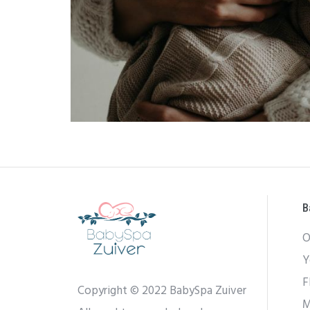
B
O
Y
F
Copyright © 2022 BabySpa Zuiver
M