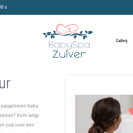
00 u
Gallerij
ur
e pasgeboren baby
ezoeken? Kom langs
en oud voor een