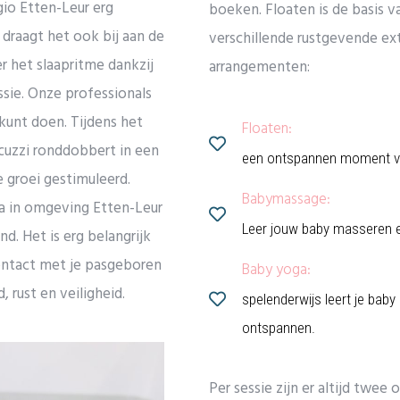
io Etten-Leur erg
boeken. Floaten is de basis v
 draagt het ook bij aan de
verschillende rustgevende ex
r het slaapritme dankzij
arrangementen:
sie. Onze professionals
 kunt doen. Tijdens het
Floaten:
acuzzi ronddobbert in een
een ontspannen moment vo
e groei gestimuleerd.
Babymassage:
a in omgeving Etten-Leur
Leer jouw baby masseren e
d. Het is erg belangrijk
ontact met je pasgeboren
Baby yoga:
 rust en veiligheid.
spelenderwijs leert je bab
ontspannen.
Per sessie zijn er altijd twe